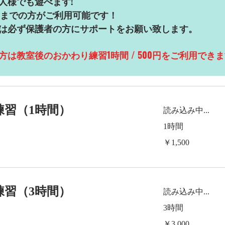
人様でも遊べます!
歳までの方がご利用可能です！
は必ず保護者の方にサポートをお願い致します。
方は教室後のおかわり練習
1時間 / 500円をご利用でき
練習（1時間）
読み込み中...
1時間
1,500
￥1,500
円
練習（3時間）
読み込み中...
3時間
3,000
￥3,000
円