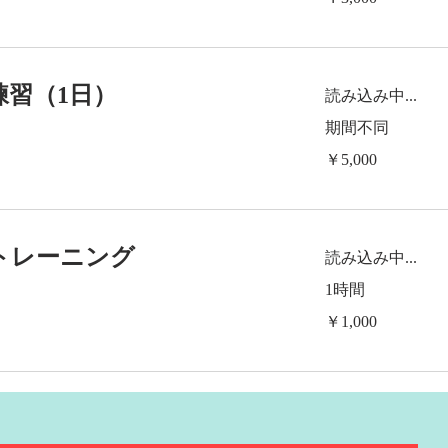
練習（1日）
読み込み中...
期間不同
5,000
￥5,000
円
トレーニング
読み込み中...
1時間
1,000
￥1,000
円