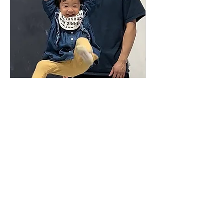
KIMOTO（幼児クラス）
毎週金曜日 16:00~16:30 毎週日曜日
10:00~10:30
読み込み中...
30分
1,500
￥1,500
円
今すぐ予約