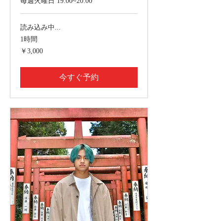
毎週火曜日 19:00~20:00
読み込み中...
1時間
3,000
￥3,000
円
今すぐ予約